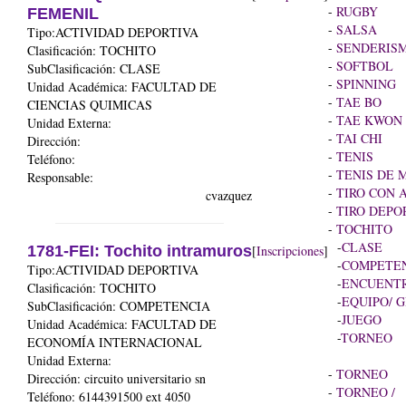
-
RUGBY
FEMENIL
-
SALSA
Tipo:ACTIVIDAD DEPORTIVA
-
SENDERIS
Clasificación: TOCHITO
-
SOFTBOL
SubClasificación: CLASE
-
SPINNING
Unidad Académica:
FACULTAD DE
-
TAE BO
CIENCIAS QUIMICAS
-
TAE KWON
Unidad Externa:
-
TAI CHI
Dirección:
-
TENIS
Teléfono:
-
TENIS DE 
Responsable:
-
TIRO CON 
cvazquez
-
TIRO DEPO
-
TOCHITO
-
CLASE
1781-FEI: Tochito intramuros
[
Inscripciones
]
-
COMPETE
Tipo:ACTIVIDAD DEPORTIVA
-
ENCUENT
Clasificación: TOCHITO
-
EQUIPO/ 
SubClasificación: COMPETENCIA
-
JUEGO
Unidad Académica:
FACULTAD DE
-
TORNEO
ECONOMÍA INTERNACIONAL
Unidad Externa:
-
TORNEO
Dirección: circuito universitario sn
-
TORNEO /
Teléfono: 6144391500 ext 4050