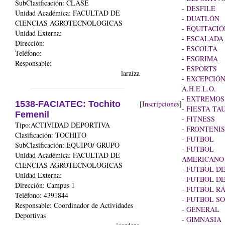
SubClasificación: CLASE
-
DESFILE
Unidad Académica:
FACULTAD DE
-
DUATLÓN
CIENCIAS AGROTECNOLOGICAS
-
EQUITACIÓ
Unidad Externa:
-
ESCALADA
Dirección:
-
ESCOLTA
Teléfono:
-
ESGRIMA
Responsable:
-
ESPORTS
laraiza
-
EXCEPCIÓN
A.H.E.L.O.
-
EXTREMOS
1538-FACIATEC: Tochito
[
Inscripciones
]
-
FIESTA TA
Femenil
-
FITNESS
Tipo:ACTIVIDAD DEPORTIVA
-
FRONTENIS
Clasificación: TOCHITO
-
FUTBOL
SubClasificación: EQUIPO/ GRUPO
-
FUTBOL
Unidad Académica:
FACULTAD DE
AMERICANO
CIENCIAS AGROTECNOLOGICAS
-
FUTBOL DE
Unidad Externa:
-
FUTBOL DE
Dirección: Campus 1
-
FUTBOL RÁ
Teléfono: 4391844
-
FUTBOL SO
Responsable: Coordinador de Actividades
-
GENERAL
Deportivas
-
GIMNASIA