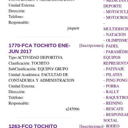
-
MEDICINA 
Unidad Externa:
DEPORTE
Dirección:
-
MOTOCICL
Teléfono:
-
MOTOCROS
Responsable:
-
jsiqueir
MULTIDISCI
-
NATACIÓN
-
OLIMPISM
1770-FCA TOCHITO ENE-
[
Inscripciones
]
-
PADEL
JUN 2017
-
PARAMÉDI
Tipo:ACTIVIDAD DEPORTIVA
EQUIPOS
Clasificación: TOCHITO
REPRESENTA
SubClasificación: EQUIPO/ GRUPO
-
PATINAJE
Unidad Académica:
FACULTAD DE
-
PILATES
CONTADURIA Y ADMINISTRACION
-
PING PONG
Unidad Externa:
-
PORRA
Dirección:
-
RALLY
Teléfono:
-
RAQUETBO
Responsable:
-
REINING
a245966
-
RESCATE
-
RESPONSAB
SOCIAL
-
RODEO
1263-FCQ TOCHITO
[
Inscripciones
]