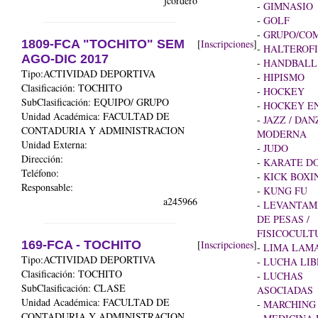
jcordero
-
GIMNASIO
-
GOLF
-
GRUPO/COM
1809-FCA "TOCHITO" SEM
[
Inscripciones
]
-
HALTEROFI
AGO-DIC 2017
-
HANDBALL
Tipo:ACTIVIDAD DEPORTIVA
-
HIPISMO
Clasificación: TOCHITO
-
HOCKEY
SubClasificación: EQUIPO/ GRUPO
-
HOCKEY EN
Unidad Académica:
FACULTAD DE
-
JAZZ / DAN
CONTADURIA Y ADMINISTRACION
MODERNA
Unidad Externa:
-
JUDO
Dirección:
-
KARATE D
Teléfono:
-
KICK BOXI
Responsable:
-
KUNG FU
a245966
-
LEVANTAM
DE PESAS /
FISICOCULT
169-FCA - TOCHITO
[
Inscripciones
]
-
LIMA LAM
Tipo:ACTIVIDAD DEPORTIVA
-
LUCHA LIB
Clasificación: TOCHITO
-
LUCHAS
SubClasificación: CLASE
ASOCIADAS
Unidad Académica:
FACULTAD DE
-
MARCHING
CONTADURIA Y ADMINISTRACION