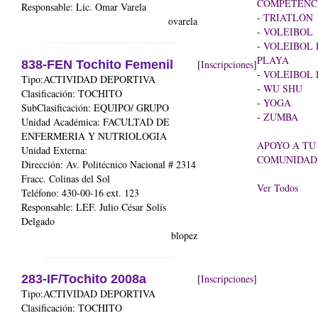
COMPETENC
Responsable: Lic. Omar Varela
-
TRIATLÓN
ovarela
-
VOLEIBOL
-
VOLEIBOL 
PLAYA
838-FEN Tochito Femenil
[
Inscripciones
]
-
VOLEIBOL 
Tipo:ACTIVIDAD DEPORTIVA
-
WU SHU
Clasificación: TOCHITO
-
YOGA
SubClasificación: EQUIPO/ GRUPO
-
ZUMBA
Unidad Académica:
FACULTAD DE
ENFERMERIA Y NUTRIOLOGIA
APOYO A TU
Unidad Externa:
COMUNIDAD
Dirección: Av. Politécnico Nacional # 2314
Fracc. Colinas del Sol
Ver Todos
Teléfono: 430-00-16 ext. 123
Responsable: LEF. Julio César Solís
Delgado
blopez
283-IF/Tochito 2008a
[
Inscripciones
]
Tipo:ACTIVIDAD DEPORTIVA
Clasificación: TOCHITO