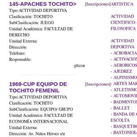
145-APACHES TOCHITO>
[
Inscripciones
]
ARTISTICA
Tipo:ACTIVIDAD DEPORTIVA
ACTIVIDAD
Clasificación: TOCHITO
CIENTIFICO-
SubClasificación: JUEGO
FILOSOFICA
Unidad Académica:
FACULTAD DE
DERECHO
ACTIVIDAD
Unidad Externa:
DEPORTIVA
Dirección:
-
ACROBACIA
Teléfono:
-
ACTIVACIÓN
Responsable:
-
AEROBICO
plicon
-
AJEDREZ
-
ALPINISMO
-
ARTES MAR
1969-CUP EQUIPO DE
[
Inscripciones
]
-
ATLETISM
TOCHITO FEMENIL
-
AUTOMOVI
Tipo:ACTIVIDAD DEPORTIVA
-
BADMINTO
Clasificación: TOCHITO
-
BALLET
SubClasificación: EQUIPO/ GRUPO
-
BANDA DE 
Unidad Académica:
FACULTAD DE
ESCOLTA
ECONOMÍA INTERNACIONAL
-
BASQUETB
Unidad Externa:
-
BASTONER
Dirección: Av. Niños Héroes s/n