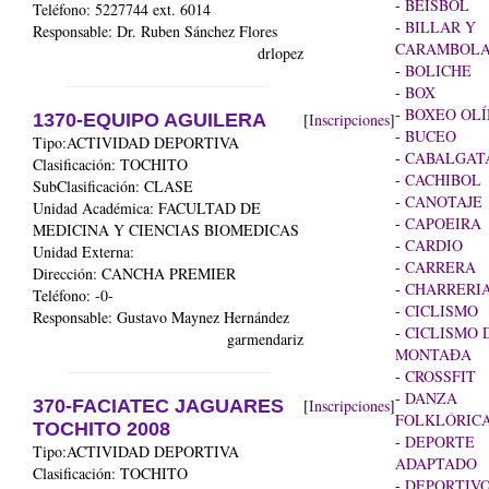
-
BEISBOL
Teléfono: 5227744 ext. 6014
-
BILLAR Y
Responsable: Dr. Ruben Sánchez Flores
CARAMBOL
drlopez
-
BOLICHE
-
BOX
-
BOXEO OLÍ
1370-EQUIPO AGUILERA
[
Inscripciones
]
-
BUCEO
Tipo:ACTIVIDAD DEPORTIVA
-
CABALGAT
Clasificación: TOCHITO
-
CACHIBOL
SubClasificación: CLASE
-
CANOTAJE
Unidad Académica:
FACULTAD DE
-
CAPOEIRA
MEDICINA Y CIENCIAS BIOMEDICAS
-
CARDIO
Unidad Externa:
-
CARRERA
Dirección: CANCHA PREMIER
-
CHARRERI
Teléfono: -0-
-
CICLISMO
Responsable: Gustavo Maynez Hernández
-
CICLISMO 
garmendariz
MONTAÐA
-
CROSSFIT
-
DANZA
370-FACIATEC JAGUARES
[
Inscripciones
]
FOLKLÓRIC
TOCHITO 2008
-
DEPORTE
Tipo:ACTIVIDAD DEPORTIVA
ADAPTADO
Clasificación: TOCHITO
-
DEPORTIVO